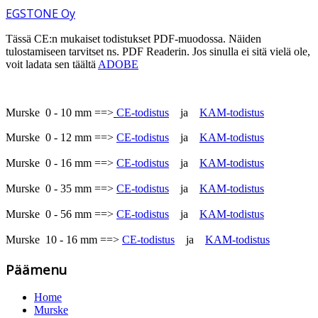
EGSTONE Oy
Tässä CE:n mukaiset todistukset PDF-muodossa. Näiden
tulostamiseen tarvitset ns. PDF Readerin. Jos sinulla ei sitä vielä ole,
voit ladata sen täältä
ADOBE
Murske 0 - 10 mm ==>
CE-todistus
ja
KAM-todistus
Murske 0 - 12 mm ==>
CE-todistus
ja
KAM-todistus
Murske 0 - 16 mm ==>
CE-todistus
ja
KAM-todistus
Murske 0 - 35 mm ==>
CE-todistus
ja
KAM-todistus
Murske 0 - 56 mm ==>
CE-todistus
ja
KAM-todistus
Murske 10 - 16 mm ==>
CE-todistus
ja
KAM-todistus
Päämenu
Home
Murske