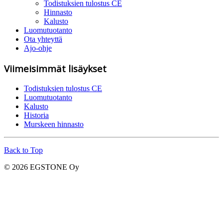
Todistuksien tulostus CE
Hinnasto
Kalusto
Luomutuotanto
Ota yhteyttä
Ajo-ohje
Viimeisimmät lisäykset
Todistuksien tulostus CE
Luomutuotanto
Kalusto
Historia
Murskeen hinnasto
Back to Top
© 2026 EGSTONE Oy